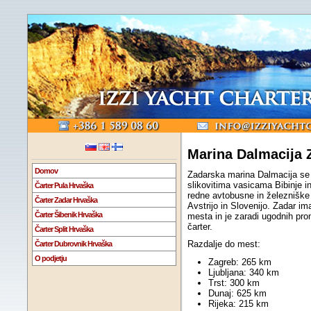
Marina Dalmacija 
Domov
Zadarska marina Dalmacija se
slikovitima vasicama Bibinje 
Čarter Pula Hrvaška
redne avtobusne in železniške 
Čarter Zadar Hrvaška
Avstrijo in Slovenijo. Zadar im
Čarter Šibenik Hrvaška
mesta in je zaradi ugodnih pr
čarter.
Čarter Split Hrvaška
Razdalje do mest:
Čarter Dubrovnik Hrvaška
O podjetju
Zagreb: 265 km
Ljubljana: 340 km
Trst: 300 km
Dunaj: 625 km
Rijeka: 215 km