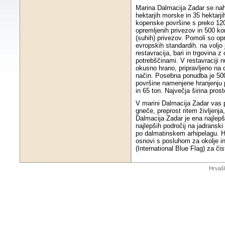
Marina Dalmacija Zadar se nah
hektarjih morske in 35 hektarji
kopenske površine s preko 12
opremljenih privezov in 500 k
(suhih) privezov. Pomoli so op
evropskih standardih. na voljo 
restavracija, bari in trgovina 
potrebščinami. V restavraciji n
okusno hrano, pripravljeno na 
način. Posebna ponudba je 5
površine namenjene hranjenju p
in 65 ton. Največja širina prost
V marini Dalmacija Zadar vas p
gneče, preprost ritem življenj
Dalmacija Zadar je ena najlep
najlepših področij na jadranski
po dalmatinskem arhipelagu. H
osnovi s posluhom za okolje in
(International Blue Flag) za čis
Hrvaš