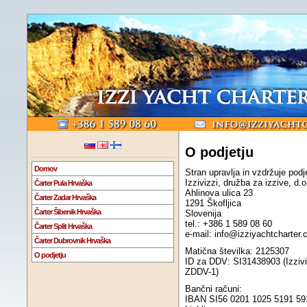
O podjetju
Domov
Stran upravlja in vzdržuje podje
Izzivizzi, družba za izzive, d.o
Čarter Pula Hrvaška
Ahlinova ulica 23
Čarter Zadar Hrvaška
1291 Škofljica
Čarter Šibenik Hrvaška
Slovenija
tel.: +386 1 589 08 60
Čarter Split Hrvaška
e-mail: info@izziyachtcharter
Čarter Dubrovnik Hrvaška
Matična številka: 2125307
O podjetju
ID za DDV: SI31438903 (Izzivi
ZDDV-1)
Bančni računi:
IBAN SI56 0201 1025 5191 591 