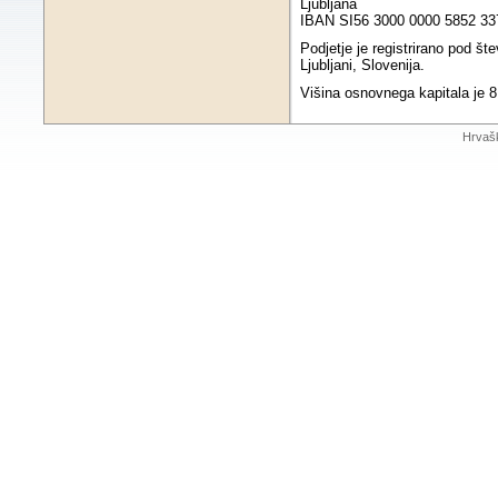
Ljubljana
IBAN SI56 3000 0000 5852 337 
Podjetje je registrirano pod š
Ljubljani, Slovenija.
Višina osnovnega kapitala je 
Hrvaš