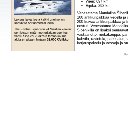
Wien: 697 km
Rijeka: 292 km
Venesatama Mandalina Šibeniki
200 ankkuripaikkaa vedellä ja 
Luksus laiva, josta kaikki unelmoi on
200 kuivaa ankkuripaikkaa ja 5
saatavilla Adrianmeri alueella.
nosturi. Venesatama Mandalin
The Fairline Squadron 74 Sisältää kaiken
Šibenikillä on lisäksi seuraavat
sen loiston mitä moottorilaivan suoritus
vastaanotto, ruokakauppa, pan
vaatii. Sinä voi vuokrata tämän luksus
kahvila, ravintola, parkkialue, 
aluksen alkaen hintaan
32,000 €/viikko
.
korjauspalvelu ja vessoja ja su
Kr