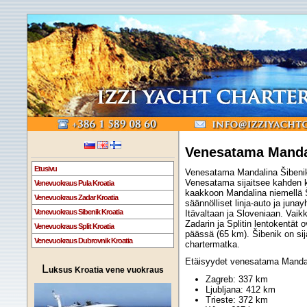
Venesatama Manda
Etusivu
Venesatama Mandalina Šibenik 
Venesatama sijaitsee kahden k
Venevuokraus Pula Kroatia
kaakkoon Mandalina niemellä 
Venevuokraus Zadar Kroatia
säännölliset linja-auto ja juna
Venevuokraus Sibenik Kroatia
Itävaltaan ja Sloveniaan. Vaikk
Zadarin ja Splitin lentokentät 
Venevuokraus Split Kroatia
päässä (65 km). Šibenik on sij
Venevuokraus Dubrovnik Kroatia
chartermatka.
Etäisyydet venesatama Mandali
L
uksus Kroatia vene vuokraus
Zagreb: 337 km
Ljubljana: 412 km
Trieste: 372 km