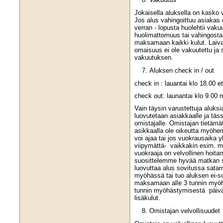
Jokaisella aluksella on kasko 
Jos alus vahingoittuu asiakas
verran - lopusta huolehtii vak
huolimattomuus tai vahingosta 
maksamaan kaikki kulut. Laiva
omaisuus ei ole vakuutettu ja
vakuutuksen.
Aluksen check in / out
check in : lauantai klo 18.00 e
check out: launantai klo 9.00
Vain täysin varustettuja aluks
luovutetaan asiakkaalle ja tä
omistajalle. Omistajan tietämät
asikkaalla ole oikeutta myöhe
voi ajaa tai jos vuokrausaika yl
viipymättä- vaikkakin esim. 
vuokraaja on velvollinen hoita
suosittelemme hyvää matkan s
luovuttaa alus sovitussa sata
myöhässä tai tuo aluksen ei-so
maksamaan alle 3 tunnin myöh
tunnin myöhästymisestä päivän
lisäkulut.
Omistajan velvollisuudet