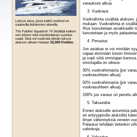
varauksen alkua.
Vuokraus
Vuokrahinta sisältää aluksen, j
Luksus laiva, josta kaikki unelmoi on
mukaan. Vuokrahinta ei sisäll
saatavilla Adrianmeri alueella.
Alus luovutetaan asiakkaalle tä
The Fairline Squadron 74 Sisältää kaiken
luovutetaan ja myös palautet
sen loiston mitä moottorilaivan suoritus
vaatii. Sinä voi vuokrata tämän luksus
Peruutus
aluksen alkaen hintaan
32,000 €/viikko
.
Jos asiakas ei voi mistään sy
vapaa etsimään toisen ihmisen,
ja sopii siitä omistajan kanssa
omistajalla on oikeus:
30% vuokrahinnasta (jos varau
vuokrasuhteen alkua)
50% vuokrahinnasta (jos varau
vuokrasuhteen alkua)
100% jos varaus on peruttu all
Takuuraha
Ennen alukselle astumista pa
eri erityyppisille aluksille) kät
ilman vähennyksiä veneen vuok
Palautus tehdään tietenkin sill
vahinkoja.
Vakuutus