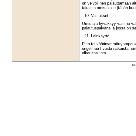
on velvollinen palauttamaan a
takaisin omistajalle (tähän ku
Valitukset
Omistaja hyväksyy vain ne vali
palautuspäivänä ja jossa on se
Lainkäyttö
Riita tai väärinymmärrystapau
ongelmaa I voida ratkaista nä
oikeushallinto.
Kr