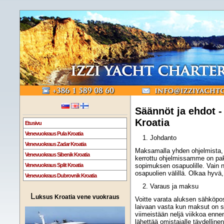
Säännöt ja ehdot 
Kroatia
Etusivu
Venevuokraus Pula Kroatia
Johdanto
Venevuokraus Zadar Kroatia
Maksamalla yhden ohjelmista, 
Venevuokraus Sibenik Kroatia
kerrottu ohjelmissamme on pako
Venevuokraus Split Kroatia
sopimuksen osapuolille. Vain n
osapuolien välillä. Olkaa hyvä,
Venevuokraus Dubrovnik Kroatia
Varaus ja maksu
L
uksus Kroatia vene vuokraus
Voitte varata aluksen sähköpos
laivaan vasta kun maksut on su
viimeistään neljä viikkoa enn
lähettää omistajalle täydelline