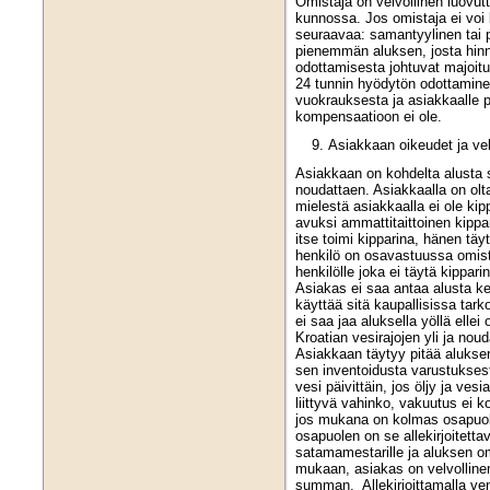
Omistaja on velvollinen luovu
kunnossa. Jos omistaja ei voi l
seuraavaa: samantyylinen tai p
pienemmän aluksen, josta hinn
odottamisesta johtuvat majoit
24 tunnin hyödytön odottamine
vuokrauksesta ja asiakkaalle 
kompensaatioon ei ole.
Asiakkaan oikeudet ja vel
Asiakkaan on kohdelta alusta 
noudattaen. Asiakkaalla on olt
mielestä asiakkaalla ei ole ki
avuksi ammattitaittoinen kippa
itse toimi kipparina, hänen tä
henkilö on osavastuussa omista
henkilölle joka ei täytä kippar
Asiakas ei saa antaa alusta ke
käyttää sitä kaupallisissa tar
ei saa jaa aluksella yöllä ellei
Kroatian vesirajojen yli ja nouda
Asiakkaan täytyy pitää aluksen 
sen inventoidusta varustuksest
vesi päivittäin, jos öljy ja ves
liittyvä vahinko, vakuutus ei 
jos mukana on kolmas osapuoli,
osapuolen on se allekirjoitettav
satamamestarille ja aluksen om
mukaan, asiakas on velvollin
summan. Allekirjoittamalla ven